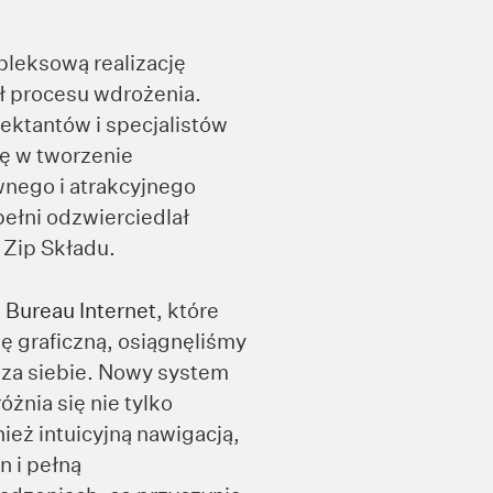
pleksową realizację
ł procesu wdrożenia.
ektantów i specjalistów
ę w tworzenie
nego i atrakcyjnego
pełni odzwierciedlał
 Zip Składu.
m
Bureau Internet
, które
ę graficzną, osiągnęliśmy
 za siebie. Nowy system
żnia się nie tylko
ież intuicyjną nawigacją,
 i pełną