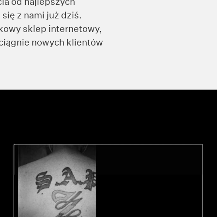
ia od najlepszych
się z nami już dziś.
owy sklep internetowy,
yciągnie nowych klientów