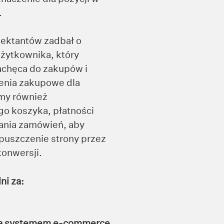
.
jektantów zadbał o
 użytkownika, który
zachęca do zakupów i
enia zakupowe dla
my również
o koszyka, płatności
dania zamówień, aby
uszczenie strony przez
konwersji.
ni za:
cja systemem e-commerce