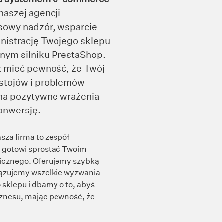
naszej agencji
owy nadzór, wsparcie
nistrację Twojego sklepu
nym silniku PrestaShop.
 mieć pewność, że Twój
estojów i problemów
 na pozytywne wrażenia
onwersję.
sza firma to zespół
 gotowi sprostać Twoim
icznego. Oferujemy szybką
iązujemy wszelkie wyzwania
sklepu i dbamy o to, abyś
iznesu, mając pewność, że