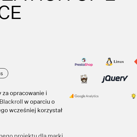
CE
cs
 za opracowanie i
Blackroll
w oparciu o
ego wcześniej korzystał
ego projektu dla marki