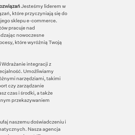
rozwiązań
Jesteśmy liderem w
ań, które przyczyniają się do
ojego sklepu e-commerce.
tów pracuje nad
adzając nowoczesne
ocesy, które wyróżnią Twoją
i
Wdrażanie integracji z
ecjalność. Umożliwiamy
óżnymi narzędziami, takimi
ort czy zarządzanie
z czas i środki, a także
cznym przekazywaniem
ufaj naszemu doświadczeniu i
rmatycznych. Nasza agencja