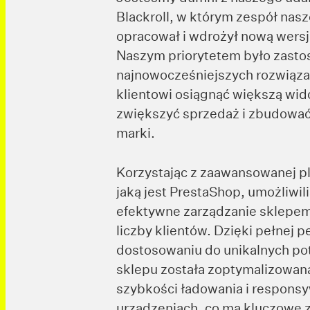
Blackroll, w którym zespół nas
opracował i wdrożył nową wersję
Naszym priorytetem było zast
najnowocześniejszych rozwiąza
klientowi osiągnąć większą wid
zwiększyć sprzedaż i zbudować
marki.
Korzystając z zaawansowanej p
jaką jest PrestaShop, umożliwil
efektywne zarządzanie sklepem
liczby klientów. Dzięki pełnej pe
dostosowaniu do unikalnych pot
sklepu została zoptymalizowan
szybkości ładowania i respons
urządzeniach, co ma kluczowe z