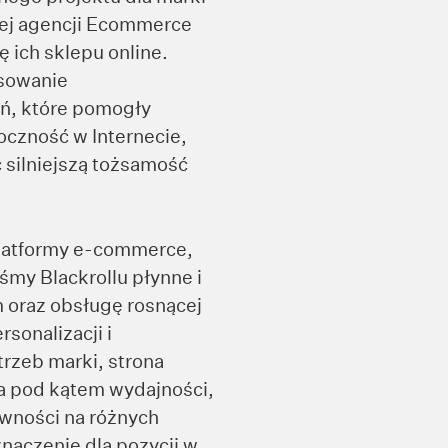
zej agencji Ecommerce
 ich sklepu online.
osowanie
ń, które pomogły
oczność w Internecie,
 silniejszą tożsamość
latformy e-commerce,
iśmy Blackrollu płynne i
 oraz obsługę rosnącej
rsonalizacji i
rzeb marki, strona
a pod kątem wydajności,
ywności na różnych
naczenie dla pozycji w