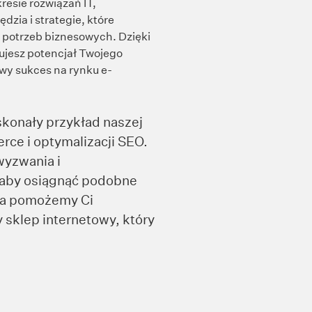
esie rozwiązań IT,
zia i strategie, które
potrzeb biznesowych. Dzięki
esz potencjał Twojego
owy sukces na rynku e-
oskonały przykład naszej
ce i optymalizacji SEO.
wyzwania i
 aby osiągnąć podobne
, a pomożemy Ci
sklep internetowy, który